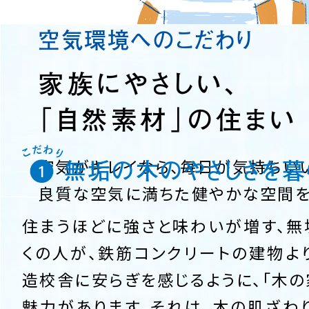
空気環境へのこだわり
家族にやさしい、
「自然素材」の住まい
無垢の木のやさしさを暮
空気がキレイなら、毎日が気持ちい
良質な空気に満ちた健やかな空間を
住まうほどに強さと味わいが増す、無
くの人が、鉄筋コンクリートの建物よ
造校舎に安らぎを感じるように、「木の
魅力があります。それは、木の肌ざわ